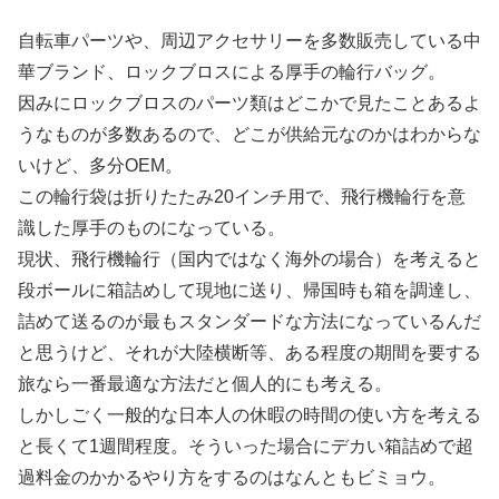
自転車パーツや、周辺アクセサリーを多数販売している中
華ブランド、ロックブロスによる厚手の輪行バッグ。
因みにロックブロスのパーツ類はどこかで見たことあるよ
うなものが多数あるので、どこが供給元なのかはわからな
いけど、多分OEM。
この輪行袋は折りたたみ20インチ用で、飛行機輪行を意
識した厚手のものになっている。
現状、飛行機輪行（国内ではなく海外の場合）を考えると
段ボールに箱詰めして現地に送り、帰国時も箱を調達し、
詰めて送るのが最もスタンダードな方法になっているんだ
と思うけど、それが大陸横断等、ある程度の期間を要する
旅なら一番最適な方法だと個人的にも考える。
しかしごく一般的な日本人の休暇の時間の使い方を考える
と長くて1週間程度。そういった場合にデカい箱詰めで超
過料金のかかるやり方をするのはなんともビミョウ。