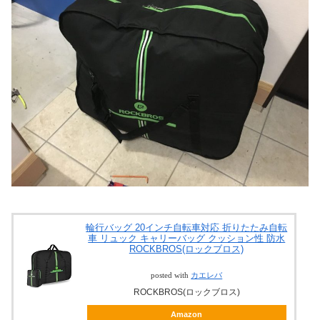
輪行バッグ 20インチ自転車対応 折りたたみ自転
車 リュック キャリー
バッグ クッション性 防水
ROCKBROS(ロックブロス)
posted with
カエレバ
ROCKBROS(ロックブロス)
Amazon