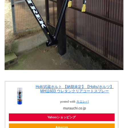
Holt/武蔵ホルト 【納期未定】【Holts/ホルツ】
MH11603 ウレタンクリアコートスプレー
posted with
カエレバ
murauchi.co.jp
Yahooショッピング
Amazon